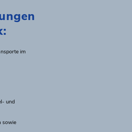
tungen
k:
ansporte im
l- und
n sowie