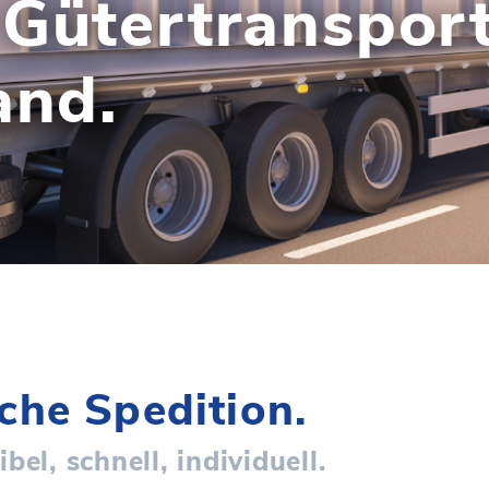
Gütertranspor
and.
che Spedition.
ibel, schnell, individuell.