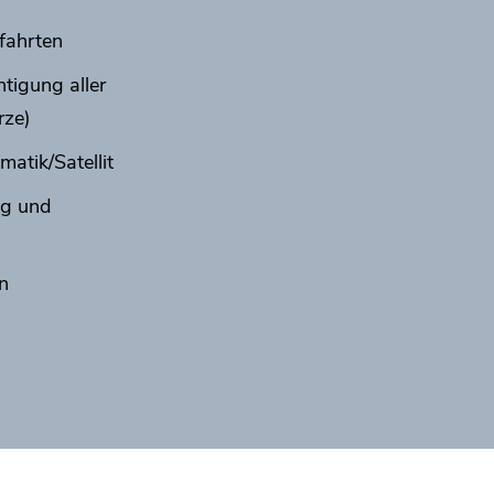
fahrten
tigung aller
rze)
atik/Satellit
ng und
n